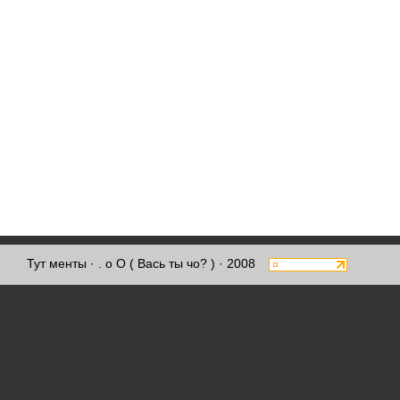
Тут менты
· . о О ( Вась ты чо? ) · 2008