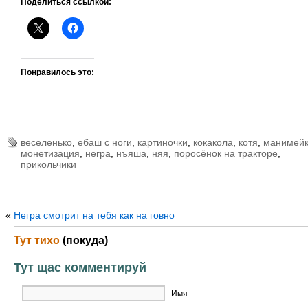
Поделиться ссылкой:
Понравилось это:
веселенько
,
ебаш с ноги
,
картиночки
,
кокакола
,
котя
,
манимейк
монетизация
,
негра
,
нъяша
,
няя
,
поросёнок на тракторе
,
прикольчики
«
Негра смотрит на тебя как на говно
Тут тихо
(покуда)
Тут щас комментируй
Имя