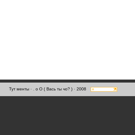
Тут менты
· . о О ( Вась ты чо? ) · 2008