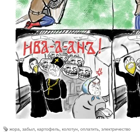
жора
,
забыл
,
картофель
,
колотун
,
оплатить
,
электричество