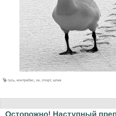
гусь
,
контрабас
,
ок
,
спорт
,
шпик
Осторожно! Наступный пре