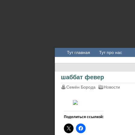
Тут главная
Тут про нас
шаббат февер
Семён Борода
Новости
Поделиться ссылкой: