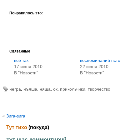
Понравилось это:
Связанные
всё так
воспоминаний псто
17 июня 2010
22 июня 2010
В "Новости"
В "Новости"
негра
,
нъяша
,
няша
,
ок
,
прикольчики
,
творчество
«
Зига-зига
Тут тихо
(покуда)
Тут щас комментируй