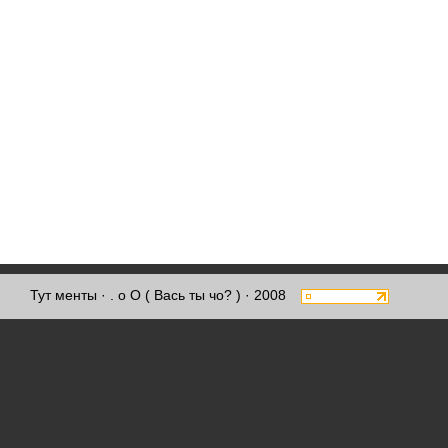
Тут менты
· . о О ( Вась ты чо? ) · 2008