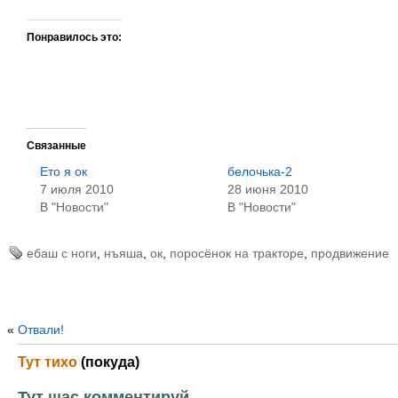
Понравилось это:
Связанные
Ето я ок
белочька-2
7 июля 2010
28 июня 2010
В "Новости"
В "Новости"
ебаш с ноги
,
нъяша
,
ок
,
поросёнок на тракторе
,
продвижение
«
Отвали!
Тут тихо
(покуда)
Тут щас комментируй