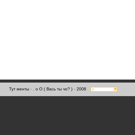
Тут менты
· . о О ( Вась ты чо? ) · 2008