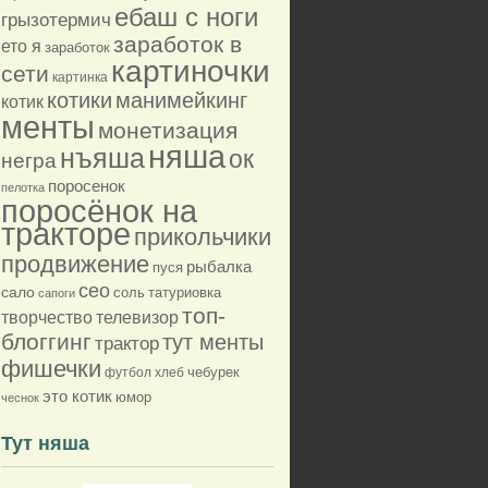
ебаш с ноги
грызотермич
заработок в
ето я
заработок
картиночки
сети
картинка
котики
манимейкинг
котик
менты
монетизация
няша
нъяша
ок
негра
поросенок
пелотка
поросёнок на
тракторе
прикольчики
продвижение
рыбалка
пуся
сео
сало
соль
татуриовка
сапоги
топ-
творчество
телевизор
блоггинг
тут менты
трактор
фишечки
футбол
хлеб
чебурек
это котик
юмор
чеснок
Тут няша