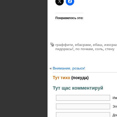
Понравилось это:
граффити
,
ебасраки
,
ебаш
,
изосра
пидорасы!
,
по почкам
,
соль
,
стену
«
Внимание, розыск!
Тут тихо
(покуда)
Тут щас комментируй
Им
Эл
До