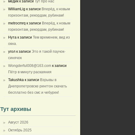
медик
к записи
Тут про нас
WilliamLig
к записи
Вперёд, к новым
горизонтам, рекордам, рубинам!
metrocmrq
к записи
Вперёд, к новым
горизонтам, рекордам, рубинам!
Нута
к записи
Тем временем, вид из
окна.
угол
к записи
Это я такой паучок-
синячок
Wongderful008@163.com
к записи
Пётр в минуту раскаяния
Takushka
к записи
Взрывы в
Днепропетровске рингтон скачать
бесплатно без смс и чебурек!
Тут архивы
Август 2026
Октябрь 2025