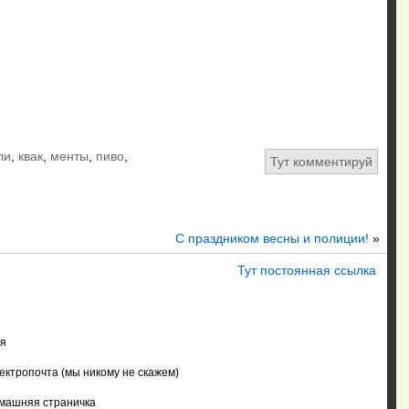
ли
,
квак
,
менты
,
пиво
,
Тут комментируй
С праздником весны и полиции!
»
Тут постоянная ссылка
я
ектропочта (мы никому не скажем)
машняя страничка