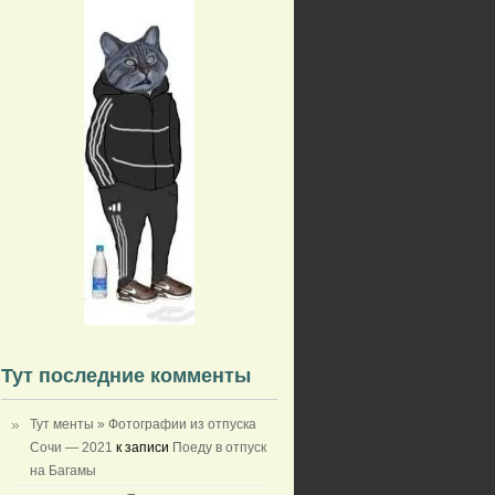
Тут последние комменты
Тут менты » Фотографии из отпуска
Сочи — 2021
к записи
Поеду в отпуск
на Багамы