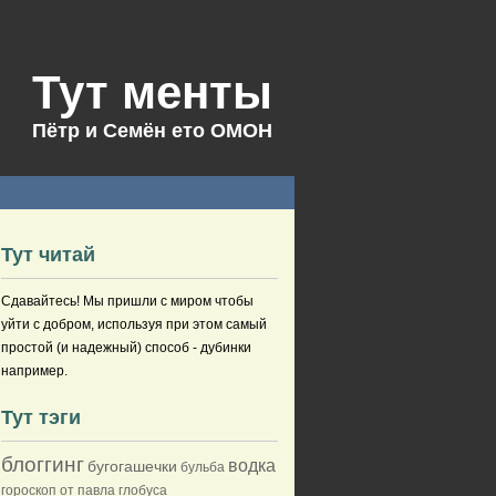
Тут менты
Пётр и Семён ето ОМОН
Тут читай
Сдавайтесь! Мы пришли с миром чтобы
уйти с добром, используя при этом самый
простой (и надежный) способ - дубинки
например.
Тут тэги
блоггинг
водка
бугогашечки
бульба
гороскоп от павла глобуса