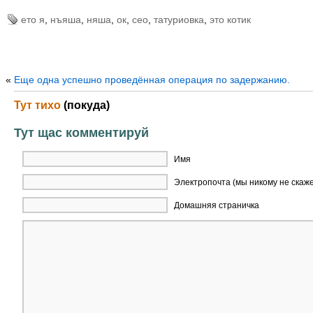
ето я
,
нъяша
,
няша
,
ок
,
сео
,
татуриовка
,
это котик
«
Еще одна успешно проведённая операция по задержанию.
Тут тихо
(покуда)
Тут щас комментируй
Имя
Электропочта (мы никому не скаж
Домашняя страничка