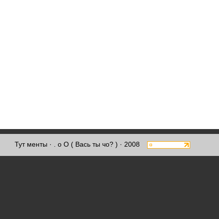
Тут менты
· . о О ( Вась ты чо? ) · 2008