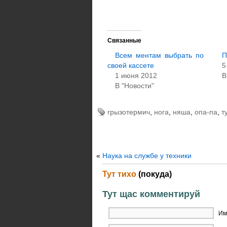
Связанные
Всем ментам выбрать по
П
своей кассете
5
1 июня 2012
В
В "Новости"
грызотермич
,
нога
,
няша
,
опа-па
,
т
«
Наука на службе у техники
Тут тихо
(покуда)
Тут щас комментируй
Им