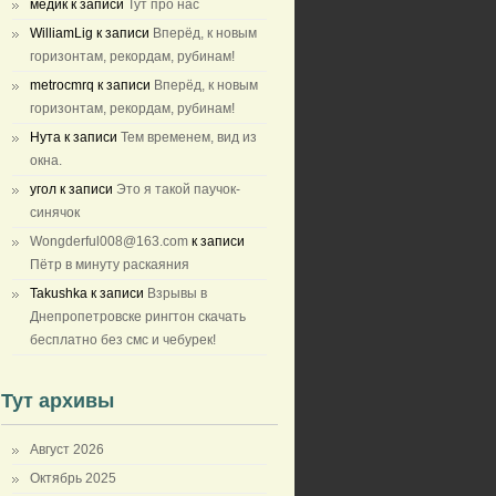
медик
к записи
Тут про нас
WilliamLig
к записи
Вперёд, к новым
горизонтам, рекордам, рубинам!
metrocmrq
к записи
Вперёд, к новым
горизонтам, рекордам, рубинам!
Нута
к записи
Тем временем, вид из
окна.
угол
к записи
Это я такой паучок-
синячок
Wongderful008@163.com
к записи
Пётр в минуту раскаяния
Takushka
к записи
Взрывы в
Днепропетровске рингтон скачать
бесплатно без смс и чебурек!
Тут архивы
Август 2026
Октябрь 2025