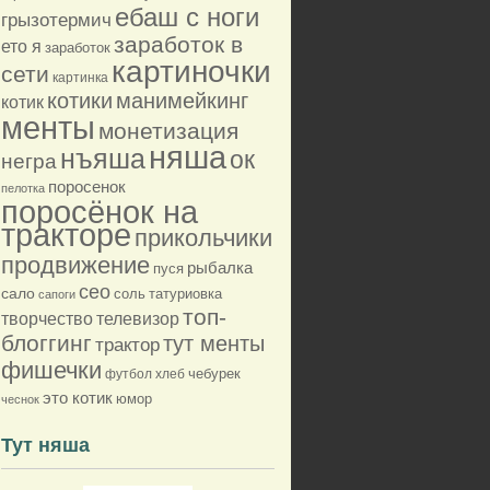
ебаш с ноги
грызотермич
заработок в
ето я
заработок
картиночки
сети
картинка
котики
манимейкинг
котик
менты
монетизация
няша
нъяша
ок
негра
поросенок
пелотка
поросёнок на
тракторе
прикольчики
продвижение
рыбалка
пуся
сео
сало
соль
татуриовка
сапоги
топ-
творчество
телевизор
блоггинг
тут менты
трактор
фишечки
футбол
хлеб
чебурек
это котик
юмор
чеснок
Тут няша