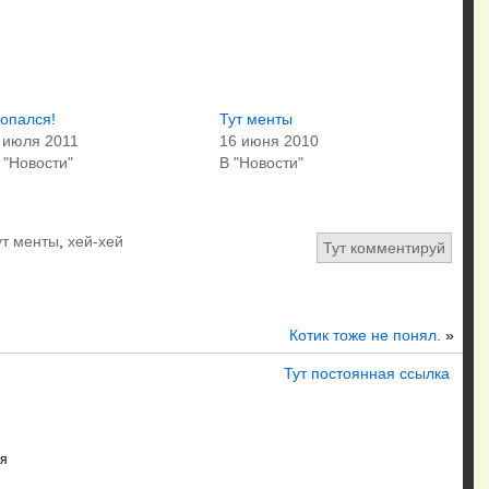
опался!
Тут менты
 июля 2011
16 июня 2010
 "Новости"
В "Новости"
ут менты
,
хей-хей
Тут комментируй
Котик тоже не понял.
»
Тут постоянная ссылка
я