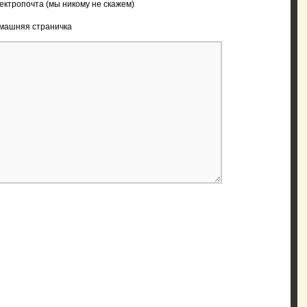
ектропочта (мы никому не скажем)
машняя страничка