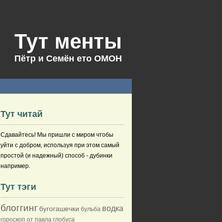
Тут менты
Пётр и Семён ето ОМОН
Тут читай
Сдавайтесь! Мы пришли с миром чтобы
уйти с добром, используя при этом самый
простой (и надежный) способ - дубинки
например.
Тут тэги
блоггинг
водка
бугогашечки
бульба
гороскоп от павла глобуса