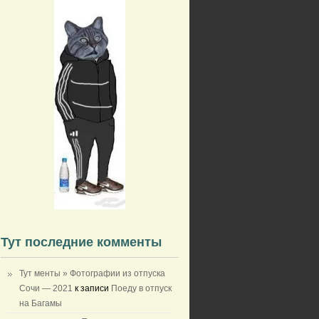
Тут последние комменты
Тут менты » Фотографии из отпуска
Сочи — 2021
к записи
Поеду в отпуск
на Багамы