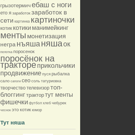
ебаш с ноги
грызотермич
заработок в
ето я
заработок
картиночки
сети
картинка
котики
манимейкинг
котик
менты
монетизация
няша
нъяша
ок
негра
поросенок
пелотка
поросёнок на
тракторе
прикольчики
продвижение
рыбалка
пуся
сео
сало
соль
татуриовка
сапоги
топ-
творчество
телевизор
блоггинг
тут менты
трактор
фишечки
футбол
хлеб
чебурек
это котик
юмор
чеснок
Тут няша