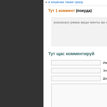
«
и кошечка такая сразу
Тут 1 коммент
(покуда)
ахахахахх ржака ваще менты вы с
Тут щас комментируй
Им
Эл
До