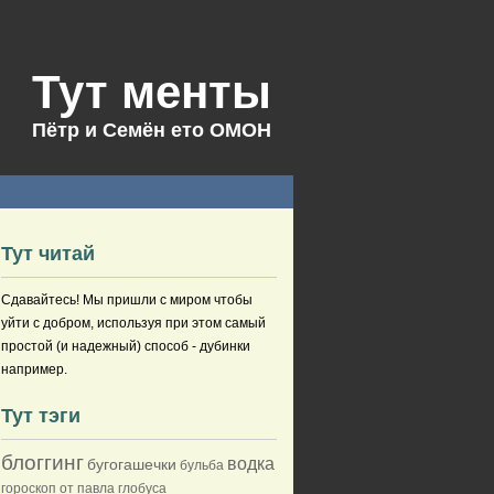
Тут менты
Пётр и Семён ето ОМОН
Тут читай
Сдавайтесь! Мы пришли с миром чтобы
уйти с добром, используя при этом самый
простой (и надежный) способ - дубинки
например.
Тут тэги
блоггинг
водка
бугогашечки
бульба
гороскоп от павла глобуса