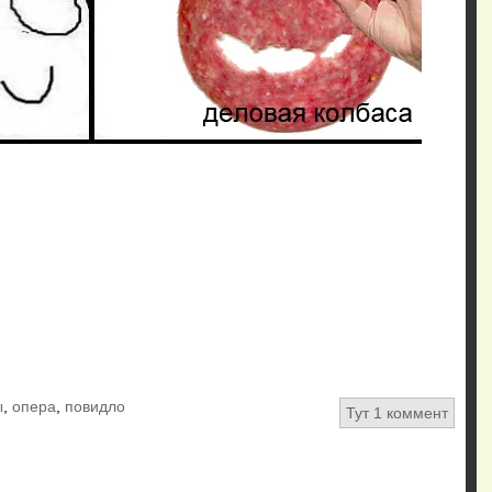
ы
,
опера
,
повидло
Тут 1 коммент