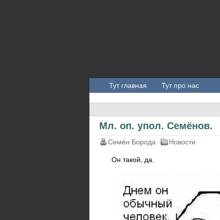
Тут главная
Тут про нас
Мл. оп. упол. Семёнов.
Семён Борода
Новости
Он такой, да.