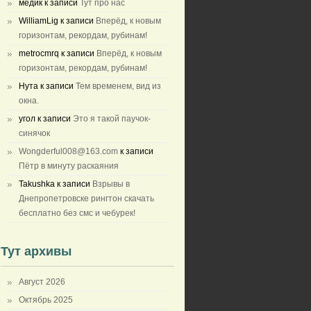
медик
к записи
Тут про нас
WilliamLig
к записи
Вперёд, к новым
горизонтам, рекордам, рубинам!
metrocmrq
к записи
Вперёд, к новым
горизонтам, рекордам, рубинам!
Нута
к записи
Тем временем, вид из
окна.
угол
к записи
Это я такой паучок-
синячок
Wongderful008@163.com
к записи
Пётр в минуту раскаяния
Takushka
к записи
Взрывы в
Днепропетровске рингтон скачать
бесплатно без смс и чебурек!
Тут архивы
Август 2026
Октябрь 2025