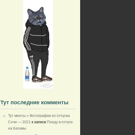
Тут последние комменты
Тут менты » Фотографии из отпуска
Сочи — 2021
к записи
Поеду в отпуск
на Багамы