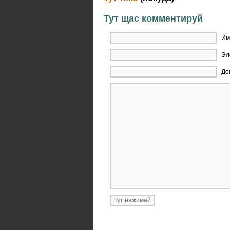
Тут щас комментируй
Им
Эл
До