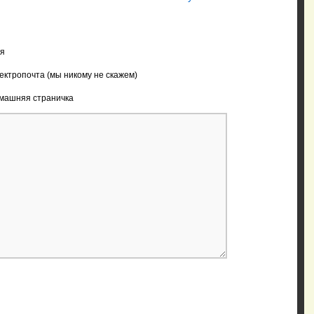
я
ектропочта (мы никому не скажем)
машняя страничка