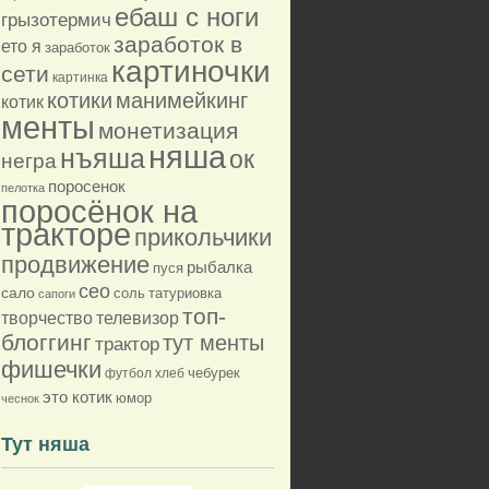
ебаш с ноги
грызотермич
заработок в
ето я
заработок
картиночки
сети
картинка
котики
манимейкинг
котик
менты
монетизация
няша
нъяша
ок
негра
поросенок
пелотка
поросёнок на
тракторе
прикольчики
продвижение
рыбалка
пуся
сео
сало
соль
татуриовка
сапоги
топ-
творчество
телевизор
блоггинг
тут менты
трактор
фишечки
футбол
хлеб
чебурек
это котик
юмор
чеснок
Тут няша