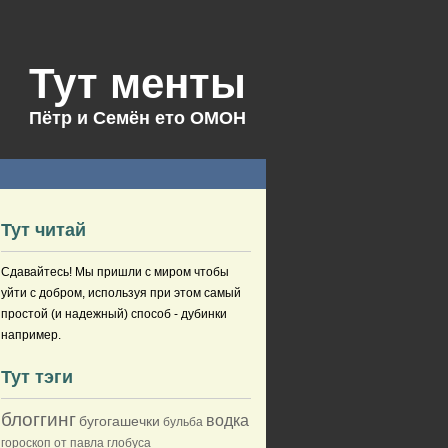
Тут менты
Пётр и Семён ето ОМОН
Тут читай
Сдавайтесь! Мы пришли с миром чтобы
уйти с добром, используя при этом самый
простой (и надежный) способ - дубинки
например.
Тут тэги
блоггинг
водка
бугогашечки
бульба
гороскоп от павла глобуса