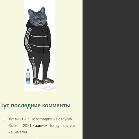
Тут последние комменты
Тут менты » Фотографии из отпуска
Сочи — 2021
к записи
Поеду в отпуск
на Багамы