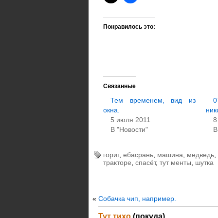
Понравилось это:
Связанные
Тем временем, вид из
0
окна.
ник
5 июля 2011
8
В "Новости"
В
горит
,
ебасрань
,
машина
,
медведь
,
тракторе
,
спасёт
,
тут менты
,
шутка
«
Собачка чип, например.
Тут тихо
(покуда)