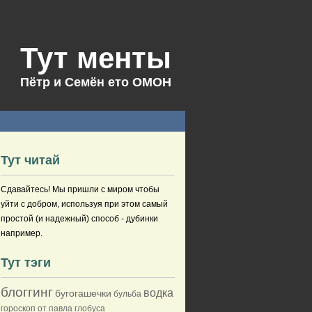
Тут менты
Пётр и Семён ето ОМОН
Тут читай
Сдавайтесь! Мы пришли с миром чтобы
уйти с добром, используя при этом самый
простой (и надежный) способ - дубинки
например.
Тут тэги
блоггинг
водка
бугогашечки
бульба
гороскоп от павла глобуса