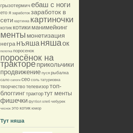
ебаш с ноги
грызотермич
заработок в
ето я
заработок
картиночки
сети
картинка
котики
манимейкинг
котик
менты
монетизация
няша
нъяша
ок
негра
поросенок
пелотка
поросёнок на
тракторе
прикольчики
продвижение
рыбалка
пуся
сео
сало
соль
татуриовка
сапоги
топ-
творчество
телевизор
блоггинг
тут менты
трактор
фишечки
футбол
хлеб
чебурек
это котик
юмор
чеснок
Тут няша