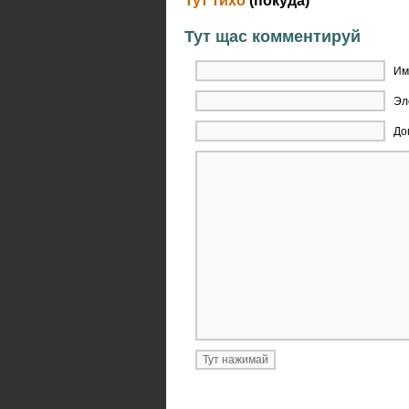
Тут тихо
(покуда)
Тут щас комментируй
Им
Эл
До