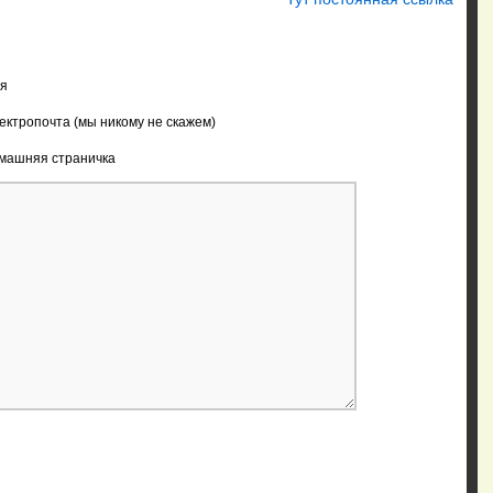
я
ектропочта (мы никому не скажем)
машняя страничка