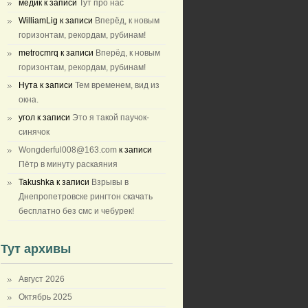
медик
к записи
Тут про нас
WilliamLig
к записи
Вперёд, к новым
горизонтам, рекордам, рубинам!
metrocmrq
к записи
Вперёд, к новым
горизонтам, рекордам, рубинам!
Нута
к записи
Тем временем, вид из
окна.
угол
к записи
Это я такой паучок-
синячок
Wongderful008@163.com
к записи
Пётр в минуту раскаяния
Takushka
к записи
Взрывы в
Днепропетровске рингтон скачать
бесплатно без смс и чебурек!
Тут архивы
Август 2026
Октябрь 2025