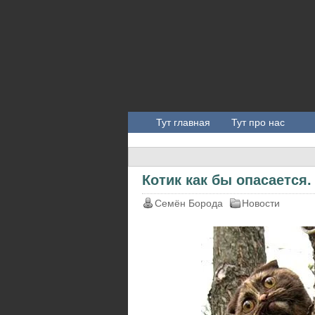
Тут главная
Тут про нас
Котик как бы опасается.
Семён Борода
Новости