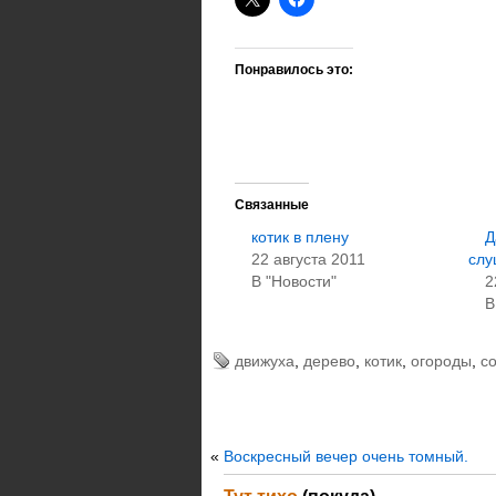
Понравилось это:
Связанные
котик в плену
Д
22 августа 2011
слу
В "Новости"
2
В
движуха
,
дерево
,
котик
,
огороды
,
со
«
Воскресный вечер очень томный.