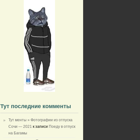
Тут последние комменты
Тут менты » Фотографии из отпуска
Сочи — 2021
к записи
Поеду в отпуск
на Багамы