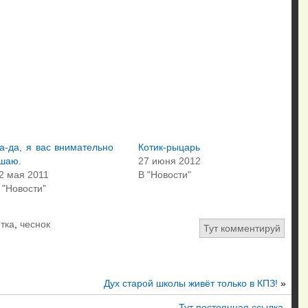
а-да, я вас внимательно
Котик-рыцарь
шаю.
27 июня 2012
2 мая 2011
В "Новости"
 "Новости"
тка
,
чеснок
Тут комментируй
Дух старой школы живёт только в КПЗ!
»
Тут постоянная ссылка