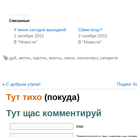
Связанные
У меня сегодня выходной.
Сёмкi ёсць?
1 октября 2011
2 ноября 2011
В "Новости"
В "Новости"
дуб
,
жетон
,
картон
,
менты
,
омон
,
пенопласт
,
сигарета
«
С добрым утром!
Поджог Ка
Тут тихо
(покуда)
Тут щас комментируй
Имя
Электропочта (мы никому не скаж