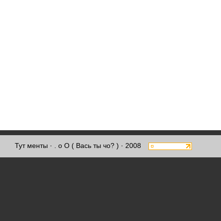
Тут менты
· . о О ( Вась ты чо? ) · 2008