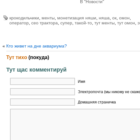
В "Новости"
крокодильчики
,
менты
,
монетизация няши
,
няша
,
ок
,
омон
,
оператор
,
сео трактора
,
супер
,
такой-то
,
тут менты
,
тут омон
,
э
«
Кто живет на дне аквариума?
Тут тихо
(покуда)
Тут щас комментируй
Имя
Электропочта (мы никому не скаж
Домашняя страничка