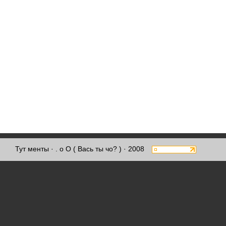
Тут менты
· . о О ( Вась ты чо? ) · 2008