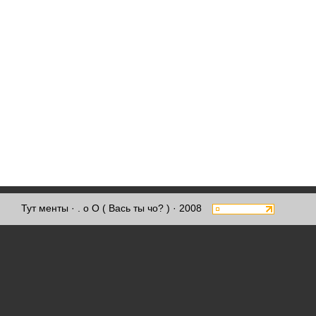
Тут менты
· . о О ( Вась ты чо? ) · 2008