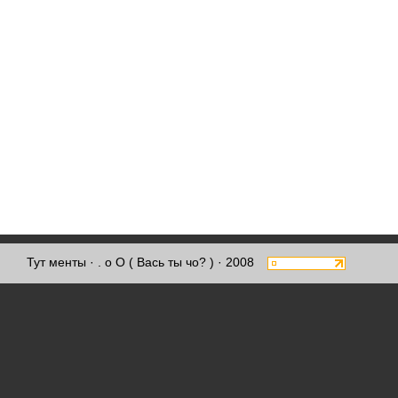
Тут менты
· . о О ( Вась ты чо? ) · 2008