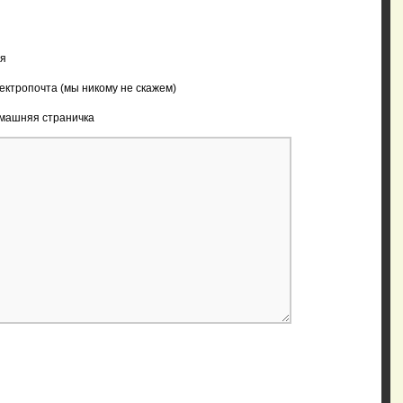
я
ектропочта (мы никому не скажем)
машняя страничка