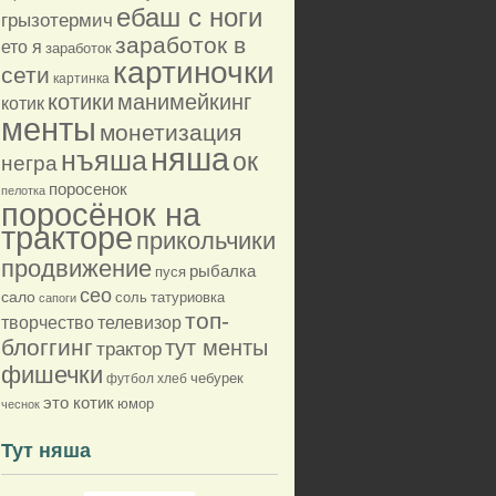
ебаш с ноги
грызотермич
заработок в
ето я
заработок
картиночки
сети
картинка
котики
манимейкинг
котик
менты
монетизация
няша
нъяша
ок
негра
поросенок
пелотка
поросёнок на
тракторе
прикольчики
продвижение
рыбалка
пуся
сео
сало
соль
татуриовка
сапоги
топ-
творчество
телевизор
блоггинг
тут менты
трактор
фишечки
футбол
хлеб
чебурек
это котик
юмор
чеснок
Тут няша