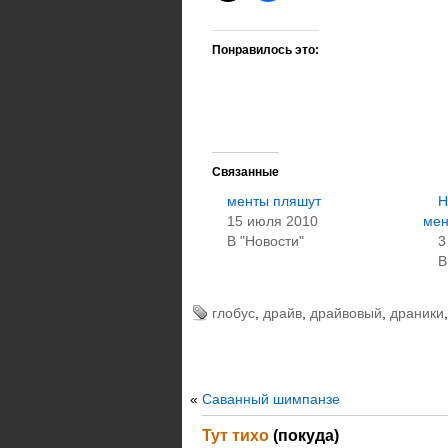
Понравилось это:
Связанные
менты пляшут
Н
15 июля 2010
ме
В "Новости"
3
В
глобус
,
драйв
,
драйвовый
,
драники
«
Саванный шимпанзе
Тут тихо
(покуда)