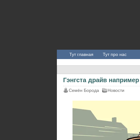
Тут главная
Тут про нас
Гэнгста драйв например
Семён Борода
Новости