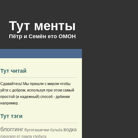
Тут менты
Пётр и Семён ето ОМОН
Тут читай
Сдавайтесь! Мы пришли с миром чтобы
уйти с добром, используя при этом самый
простой (и надежный) способ - дубинки
например.
Тут тэги
блоггинг
водка
бугогашечки
бульба
гороскоп от павла глобуса