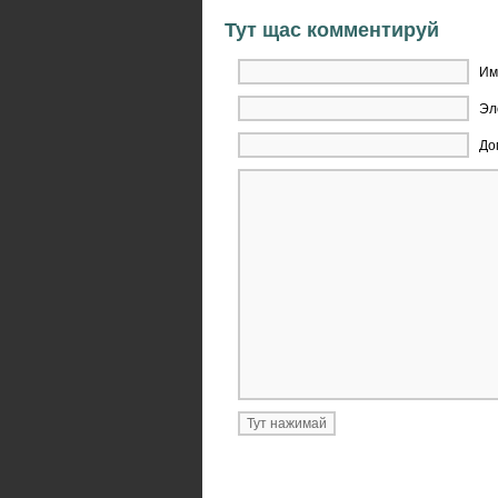
Тут щас комментируй
Им
Эл
До