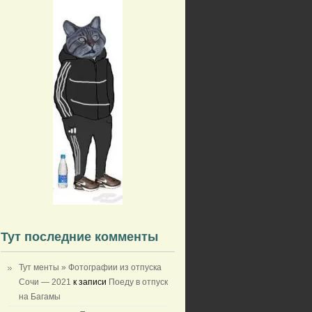
Тут последние комменты
Тут менты » Фотографии из отпуска
Сочи — 2021
к записи
Поеду в отпуск
на Багамы