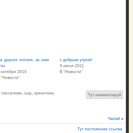
а дороге погоня, за ним
с добрым утром!
нты
9 июня 2011
 октября 2015
В "Новости"
 "Новости"
,
пассатижи
,
сыр
,
хренотека
Тут комментируй
Чапай
»
Тут постоянная ссылка