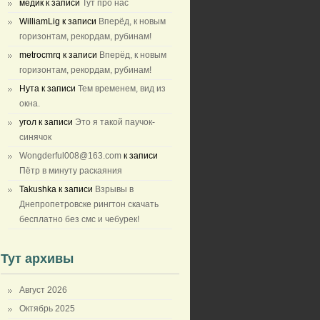
медик
к записи
Тут про нас
WilliamLig
к записи
Вперёд, к новым
горизонтам, рекордам, рубинам!
metrocmrq
к записи
Вперёд, к новым
горизонтам, рекордам, рубинам!
Нута
к записи
Тем временем, вид из
окна.
угол
к записи
Это я такой паучок-
синячок
Wongderful008@163.com
к записи
Пётр в минуту раскаяния
Takushka
к записи
Взрывы в
Днепропетровске рингтон скачать
бесплатно без смс и чебурек!
Тут архивы
Август 2026
Октябрь 2025