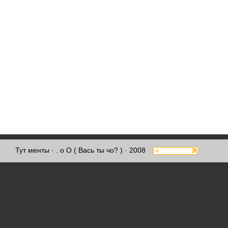
Тут менты
· . о О ( Вась ты чо? ) · 2008