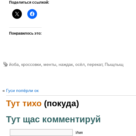
Поделиться ссылкой:
Понравилось это:
йоба
,
кроссовки
,
менты
,
наждак
,
осёл
,
перекат
,
Пыщпыщ
«
Гуси попёрли ок
Тут тихо
(покуда)
Тут щас комментируй
Имя