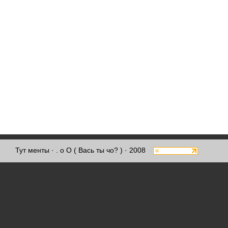
Тут менты
· . о О ( Вась ты чо? ) · 2008