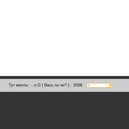
Тут менты
· . о О ( Вась ты чо? ) · 2008