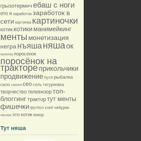
ебаш с ноги
грызотермич
заработок в
ето я
заработок
картиночки
сети
картинка
котики
манимейкинг
котик
менты
монетизация
няша
нъяша
ок
негра
поросенок
пелотка
поросёнок на
тракторе
прикольчики
продвижение
рыбалка
пуся
сео
сало
соль
татуриовка
сапоги
топ-
творчество
телевизор
блоггинг
тут менты
трактор
фишечки
футбол
хлеб
чебурек
это котик
юмор
чеснок
Тут няша