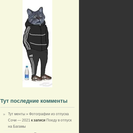
Тут последние комменты
Тут менты » Фотографии из отпуска
Сочи — 2021
к записи
Поеду в отпуск
на Багамы