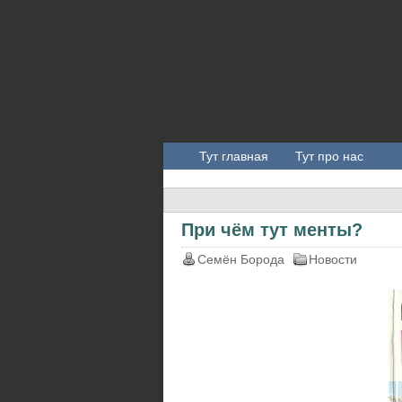
Тут главная
Тут про нас
При чём тут менты?
Семён Борода
Новости