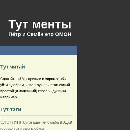
Тут менты
Пётр и Семён ето ОМОН
Тут читай
Сдавайтесь! Мы пришли с миром чтобы
уйти с добром, используя при этом самый
простой (и надежный) способ - дубинки
например.
Тут тэги
блоггинг
водка
бугогашечки
бульба
гороскоп от павла глобуса