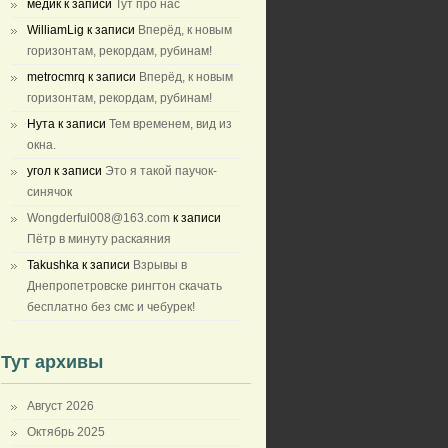
медик
к записи
Тут про нас
WilliamLig
к записи
Вперёд, к новым
горизонтам, рекордам, рубинам!
metrocmrq
к записи
Вперёд, к новым
горизонтам, рекордам, рубинам!
Нута
к записи
Тем временем, вид из
окна.
угол
к записи
Это я такой паучок-
синячок
Wongderful008@163.com
к записи
Пётр в минуту раскаяния
Takushka
к записи
Взрывы в
Днепропетровске рингтон скачать
бесплатно без смс и чебурек!
Тут архивы
Август 2026
Октябрь 2025