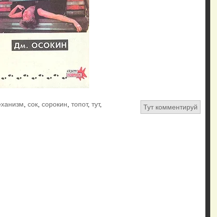
еханизм
,
сок
,
сорокин
,
топот
,
тут
,
Тут комментируй