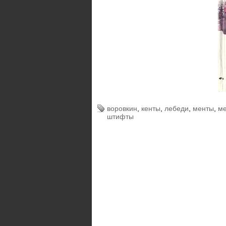
воровкин
,
кенты
,
лебеди
,
менты
,
м
штифты