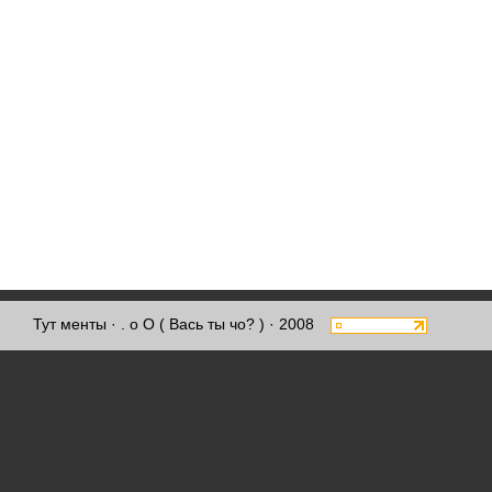
Тут менты
· . о О ( Вась ты чо? ) · 2008