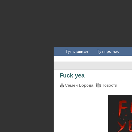
Тут главная
Тут про нас
Fuck yea
Семён Борода
Новости