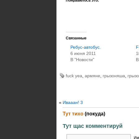
Понравилось это:
Связанные
Ребус-автобус.
F
6 июня 2011
1
В "Новости"
В
fuck yea
,
армяне
,
грызоняша
,
грыз
«
Ивааан! 3
Тут тихо
(покуда)
Тут щас комментируй
Им