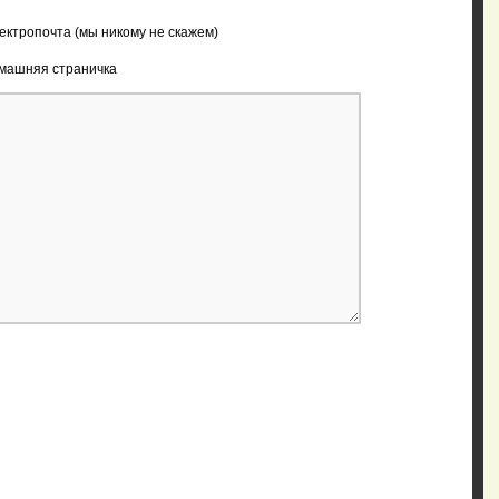
ектропочта (мы никому не скажем)
машняя страничка