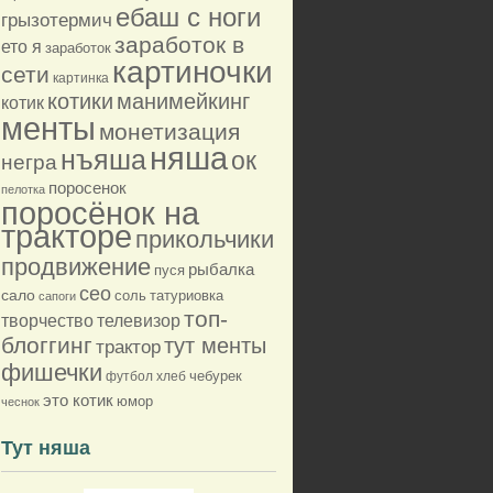
ебаш с ноги
грызотермич
заработок в
ето я
заработок
картиночки
сети
картинка
котики
манимейкинг
котик
менты
монетизация
няша
нъяша
ок
негра
поросенок
пелотка
поросёнок на
тракторе
прикольчики
продвижение
рыбалка
пуся
сео
сало
соль
татуриовка
сапоги
топ-
творчество
телевизор
блоггинг
тут менты
трактор
фишечки
футбол
хлеб
чебурек
это котик
юмор
чеснок
Тут няша