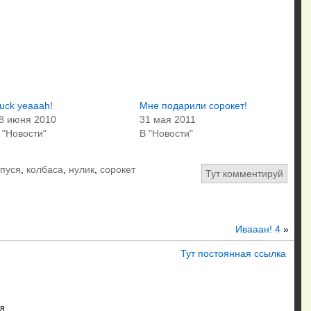
uck yeaaah!
Мне подарили сорокет!
8 июня 2010
31 мая 2011
 "Новости"
В "Новости"
опуся
,
колбаса
,
нулик
,
сорокет
Тут комментируй
Ивааан! 4
»
Тут постоянная ссылка
я