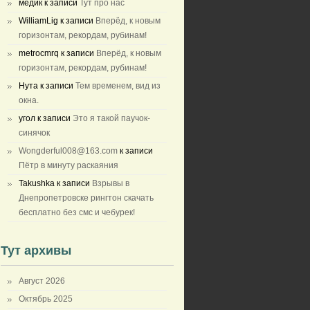
медик
к записи
Тут про нас
WilliamLig
к записи
Вперёд, к новым
горизонтам, рекордам, рубинам!
metrocmrq
к записи
Вперёд, к новым
горизонтам, рекордам, рубинам!
Нута
к записи
Тем временем, вид из
окна.
угол
к записи
Это я такой паучок-
синячок
Wongderful008@163.com
к записи
Пётр в минуту раскаяния
Takushka
к записи
Взрывы в
Днепропетровске рингтон скачать
бесплатно без смс и чебурек!
Тут архивы
Август 2026
Октябрь 2025