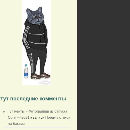
Тут последние комменты
Тут менты » Фотографии из отпуска
Сочи — 2021
к записи
Поеду в отпуск
на Багамы