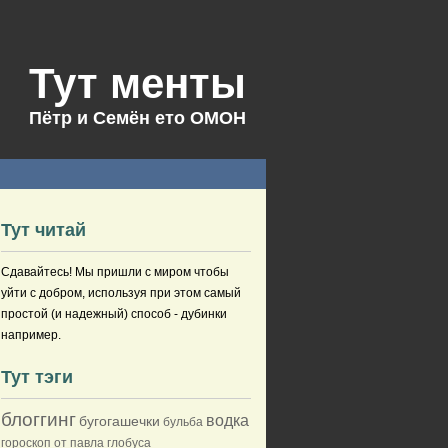
Тут менты
Пётр и Семён ето ОМОН
Тут читай
Сдавайтесь! Мы пришли с миром чтобы
уйти с добром, используя при этом самый
простой (и надежный) способ - дубинки
например.
Тут тэги
блоггинг
водка
бугогашечки
бульба
гороскоп от павла глобуса