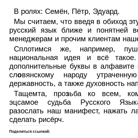
В ролях: Семён, Пётр, Эдуард.
Мы считаем, что введя в обиход эт
русский язык ближе и понятней в
менеджерам и прочим клиентам наш
Сплотимся же, например, пуш
национальная идея и всё такое.
дополнительные буквы в алфавите
сл
о
вянскому народу утраченну
державность, а также духовность на
Тащемта, про
з
ьба ко всем, ко
эцсамое судьба Русского Язык
разослать наш манифест, нажать ла
сделать рисёрч.
Поделиться ссылкой: