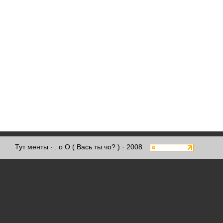
Тут менты
· . о О ( Вась ты чо? ) · 2008