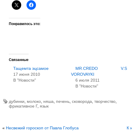
Понравилось это:
Связанные
Тащемта эцсамое
MR.CREDO V.S
17 июня 2010
VOROVAYKI
В "Новости"
6 июля 2011
В "Новости"
дубинки
,
молоко
,
няша
,
печень
,
сковорода
,
творчество
,
фрикативное Г
,
язык
«
Несвежий гороскоп от Павла Глобуса
К 