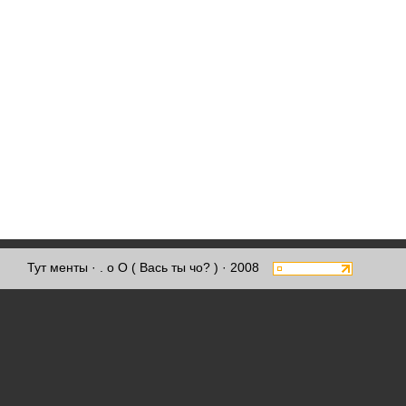
Тут менты
· . о О ( Вась ты чо? ) · 2008