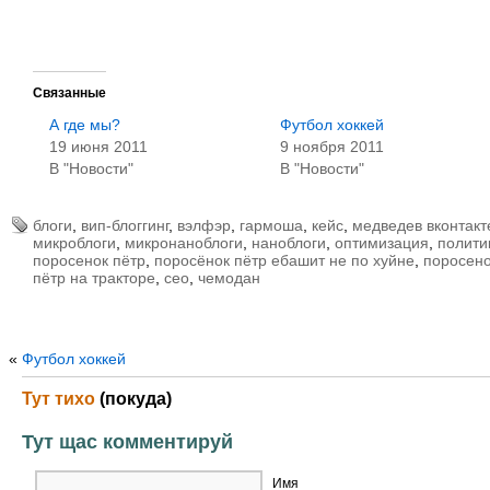
Связанные
А где мы?
Футбол хоккей
19 июня 2011
9 ноября 2011
В "Новости"
В "Новости"
блоги
,
вип-блоггинг
,
вэлфэр
,
гармоша
,
кейс
,
медведев вконтакт
микроблоги
,
микронаноблоги
,
наноблоги
,
оптимизация
,
полити
поросенок пётр
,
поросёнок пётр ебашит не по хуйне
,
поросен
пётр на тракторе
,
сео
,
чемодан
«
Футбол хоккей
Тут тихо
(покуда)
Тут щас комментируй
Имя